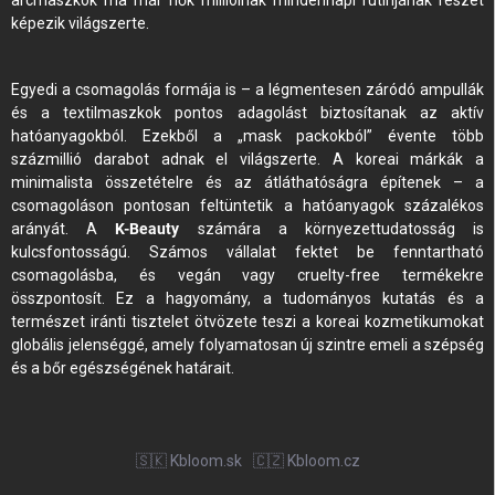
arcmaszkok ma már nők millióinak mindennapi rutinjának részét
képezik világszerte.
Egyedi a csomagolás formája is – a légmentesen záródó ampullák
és a textilmaszkok pontos adagolást biztosítanak az aktív
hatóanyagokból. Ezekből a „mask packokból” évente több
százmillió darabot adnak el világszerte. A koreai márkák a
minimalista összetételre és az átláthatóságra építenek – a
csomagoláson pontosan feltüntetik a hatóanyagok százalékos
arányát. A
K-Beauty
számára a környezettudatosság is
kulcsfontosságú. Számos vállalat fektet be fenntartható
csomagolásba, és vegán vagy cruelty-free termékekre
összpontosít. Ez a hagyomány, a tudományos kutatás és a
természet iránti tisztelet ötvözete teszi a koreai kozmetikumokat
globális jelenséggé, amely folyamatosan új szintre emeli a szépség
és a bőr egészségének határait.
🇸🇰 Kbloom.sk
🇨🇿 Kbloom.cz