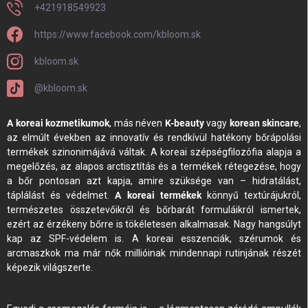
+421918549923
https://www.facebook.com/kbloom.sk
kbloom.sk
@kbloom.sk
A koreai kozmetikumok
, más néven
K-beauty
vagy
korean skincare
,
az elmúlt években az innovatív és rendkívül hatékony bőrápolási
termékek szinonimájává váltak. A koreai szépségfilozófia alapja a
megelőzés, az alapos arctisztítás és a termékek rétegezése, hogy
a bőr pontosan azt kapja, amire szüksége van – hidratálást,
táplálást és védelmet.
A koreai termékek
könnyű textúrájukról,
természetes összetevőikről és bőrbarát formuláikról ismertek,
ezért az érzékeny bőrre is tökéletesen alkalmasak. Nagy hangsúlyt
kap az SPF-védelem is. A koreai esszenciák, szérumok és
arcmaszkok ma már nők millióinak mindennapi rutinjának részét
képezik világszerte.