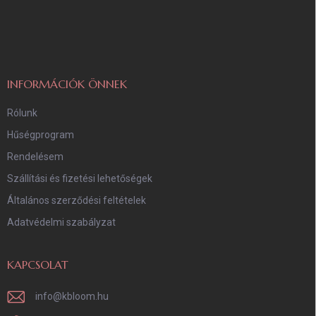
á
b
l
é
c
INFORMÁCIÓK ÖNNEK
Rólunk
Hűségprogram
Rendelésem
Szállítási és fizetési lehetőségek
Általános szerződési feltételek
Adatvédelmi szabályzat
KAPCSOLAT
info
@
kbloom.hu