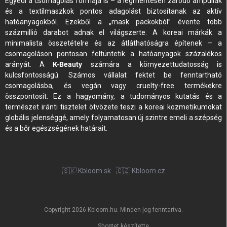
Egyedi a csomagolás formája is – a légmentesen záródó ampullák
és a textilmaszkok pontos adagolást biztosítanak az aktív
hatóanyagokból. Ezekből a „mask packokból” évente több
százmillió darabot adnak el világszerte. A koreai márkák a
minimalista összetételre és az átláthatóságra építenek – a
csomagoláson pontosan feltüntetik a hatóanyagok százalékos
arányát. A
K-Beauty
számára a környezettudatosság is
kulcsfontosságú. Számos vállalat fektet be fenntartható
csomagolásba, és vegán vagy cruelty-free termékekre
összpontosít. Ez a hagyomány, a tudományos kutatás és a
természet iránti tisztelet ötvözete teszi a koreai kozmetikumokat
globális jelenséggé, amely folyamatosan új szintre emeli a szépség
és a bőr egészségének határait.
🇸🇰 Kbloom.sk
🇨🇿 Kbloom.cz
Copyright 2026
Kbloom.hu
. Minden jog fenntartva.
Shoptet készítette