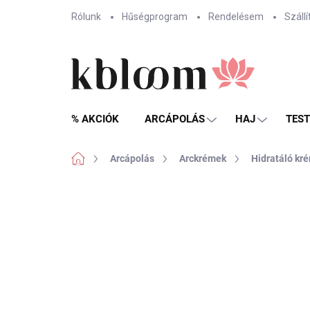
Ugrás
Rólunk
Hűségprogram
Rendelésem
Szállí
a
fő
tartalomhoz
% AKCIÓK
ARCÁPOLÁS
HAJ
TES
Kezdőlap
Arcápolás
Arckrémek
Hidratáló kr