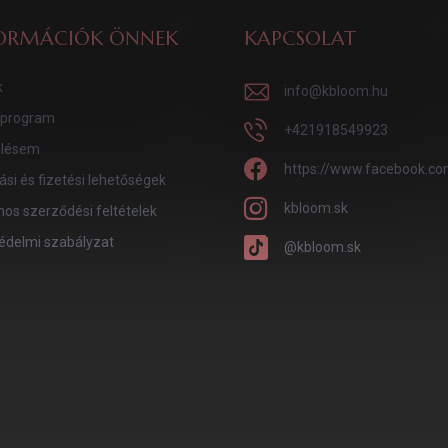
ORMÁCIÓK ÖNNEK
KAPCSOLAT
k
info
@
kbloom.hu
program
+421918549923
lésem
https://www.facebook.co
tási és fizetési lehetőségek
kbloom.sk
nos szerződési feltételek
édelmi szabályzat
@kbloom.sk