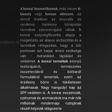
A koreai kozmetikumok
, más néven
K-
beauty
vagy
korean skincare
, az
elmúlt években az innovatív és
rendkívül hatékony bőrápolási
termékek szinonimájává váltak. A
koreai szépségfilozófia alapja a
megelőzés, az alapos arctisztítás és a
m/kbloom.sk
termékek rétegezése, hogy a bőr
pontosan azt kapja, amire szüksége
van – hidratálást, táplálást és
védelmet.
A koreai termékek
könnyű
textúrájukról, természetes
összetevőikről és bőrbarát
formuláikról ismertek, ezért az
érzékeny bőrre is tökéletesen
alkalmasak. Nagy hangsúlyt kap az
SPF-védelem is. A koreai esszenciák,
szérumok és arcmaszkok ma már nők
millióinak mindennapi rutinjának
részét képezik világszerte.