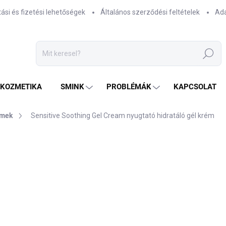
tási és fizetési lehetőségek
Általános szerződési feltételek
Ada
Keresés
TKOZMETIKA
SMINK
PROBLÉMÁK
KAPCSOLAT
émek
Sensitive Soothing Gel Cream nyugtató hidratáló gél krém