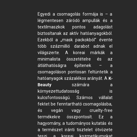
Egyedi a csomagolás formája is – a
légmentesen záródó ampullák és a
textilmaszkok pontos adagolást
biztosítanak az aktív hatóanyagokból.
Ezekből a „mask packokból” évente
több százmillió darabot adnak el
világszerte. A koreai márkák a
minimalista összetételre és az
átláthatóságra építenek – a
csomagoláson pontosan feltüntetik a
hatóanyagok százalékos arányát. A
K-
Beauty
számára a
környezettudatosság is
kulcsfontosságú. Számos vállalat
fektet be fenntartható csomagolásba,
és vegán vagy cruelty-free
termékekre összpontosít. Ez a
hagyomány, a tudományos kutatás és
a természet iránti tisztelet ötvözete
teszi a koreai kozmetikumokat