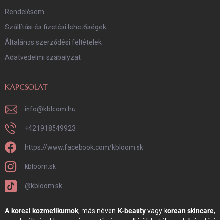
Rendelésem
Szállítási és fizetési lehetőségek
Általános szerződési feltételek
Adatvédelmi szabályzat
KAPCSOLAT
info
@
kbloom.hu
+421918549923
https://www.facebook.com/kbloom.sk
kbloom.sk
@kbloom.sk
A koreai kozmetikumok
, más néven
K-beauty
vagy
korean skincare
,