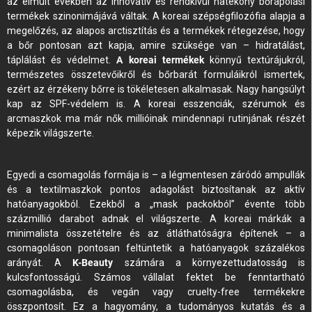
az elmúlt években az innovatív és rendkívül hatékony bőrápolási
termékek szinonimájává váltak. A koreai szépségfilozófia alapja a
megelőzés, az alapos arctisztítás és a termékek rétegezése, hogy
a bőr pontosan azt kapja, amire szüksége van – hidratálást,
táplálást és védelmet.
A koreai termékek
könnyű textúrájukról,
természetes összetevőikről és bőrbarát formuláikról ismertek,
ezért az érzékeny bőrre is tökéletesen alkalmasak. Nagy hangsúlyt
kap az SPF-védelem is. A koreai esszenciák, szérumok és
arcmaszkok ma már nők millióinak mindennapi rutinjának részét
képezik világszerte.
Egyedi a csomagolás formája is – a légmentesen záródó ampullák
és a textilmaszkok pontos adagolást biztosítanak az aktív
hatóanyagokból. Ezekből a „mask packokból” évente több
százmillió darabot adnak el világszerte. A koreai márkák a
minimalista összetételre és az átláthatóságra építenek – a
csomagoláson pontosan feltüntetik a hatóanyagok százalékos
arányát. A
K-Beauty
számára a környezettudatosság is
kulcsfontosságú. Számos vállalat fektet be fenntartható
csomagolásba, és vegán vagy cruelty-free termékekre
összpontosít. Ez a hagyomány, a tudományos kutatás és a