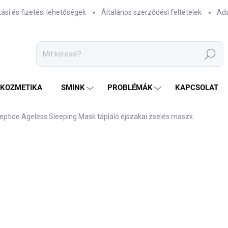
tási és fizetési lehetőségek
Általános szerződési feltételek
Ada
Keresés
TKOZMETIKA
SMINK
PROBLÉMÁK
KAPCSOLAT
eptide Ageless Sleeping Mask tápláló éjszakai zselés maszk