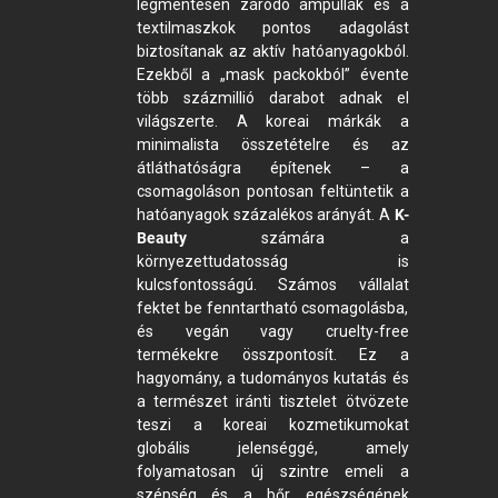
légmentesen záródó ampullák és a
textilmaszkok pontos adagolást
biztosítanak az aktív hatóanyagokból.
Ezekből a „mask packokból” évente
több százmillió darabot adnak el
világszerte. A koreai márkák a
minimalista összetételre és az
átláthatóságra építenek – a
csomagoláson pontosan feltüntetik a
hatóanyagok százalékos arányát. A
K-
Beauty
számára a
környezettudatosság is
kulcsfontosságú. Számos vállalat
fektet be fenntartható csomagolásba,
és vegán vagy cruelty-free
termékekre összpontosít. Ez a
hagyomány, a tudományos kutatás és
a természet iránti tisztelet ötvözete
teszi a koreai kozmetikumokat
globális jelenséggé, amely
folyamatosan új szintre emeli a
szépség és a bőr egészségének