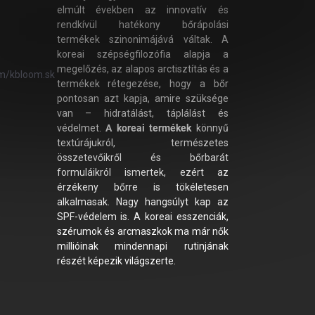
elmúlt években az innovatív és
rendkívül hatékony bőrápolási
termékek szinonimájává váltak. A
koreai szépségfilozófia alapja a
megelőzés, az alapos arctisztítás és a
m/kbloom.sk
termékek rétegezése, hogy a bőr
pontosan azt kapja, amire szüksége
van – hidratálást, táplálást és
védelmet.
A koreai termékek
könnyű
textúrájukról, természetes
összetevőikről és bőrbarát
formuláikról ismertek, ezért az
érzékeny bőrre is tökéletesen
alkalmasak. Nagy hangsúlyt kap az
SPF-védelem is. A koreai esszenciák,
szérumok és arcmaszkok ma már nők
millióinak mindennapi rutinjának
részét képezik világszerte.