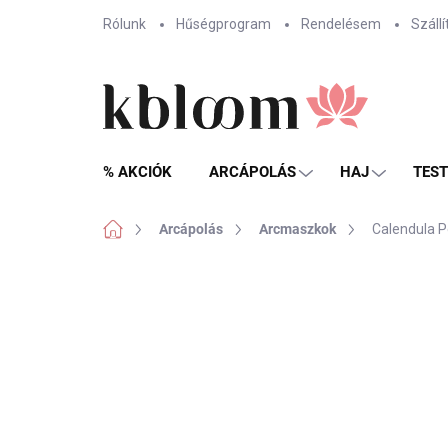
Ugrás
Rólunk
Hűségprogram
Rendelésem
Szállí
a
fő
tartalomhoz
% AKCIÓK
ARCÁPOLÁS
HAJ
TES
Kezdőlap
Arcápolás
Arcmaszkok
Calendula P