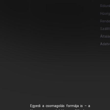
c
Rólun
Hűség
Rende
Szállí
Általá
Adatv
Egyedi a csomagolás formája is – a