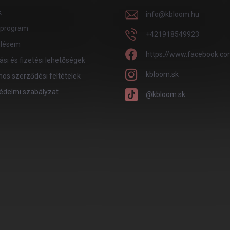
k
info
@
kbloom.hu
program
+421918549923
lésem
https://www.facebook.co
tási és fizetési lehetőségek
kbloom.sk
nos szerződési feltételek
édelmi szabályzat
@kbloom.sk