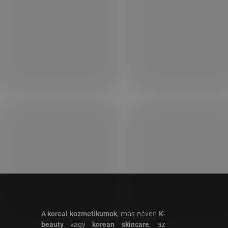
A koreai kozmetikumok
, más néven
K-
beauty
vagy
korean skincare
, az