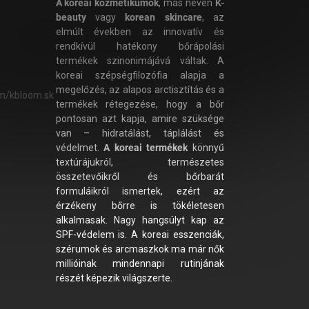
A koreai kozmetikumok
, más néven
K-
beauty
vagy
korean skincare
, az
elmúlt években az innovatív és
rendkívül hatékony bőrápolási
termékek szinonimájává váltak. A
koreai szépségfilozófia alapja a
megelőzés, az alapos arctisztítás és a
m/kbloom.sk
termékek rétegezése, hogy a bőr
pontosan azt kapja, amire szüksége
van – hidratálást, táplálást és
védelmet.
A koreai termékek
könnyű
textúrájukról, természetes
összetevőikről és bőrbarát
formuláikról ismertek, ezért az
érzékeny bőrre is tökéletesen
alkalmasak. Nagy hangsúlyt kap az
SPF-védelem is. A koreai esszenciák,
szérumok és arcmaszkok ma már nők
millióinak mindennapi rutinjának
részét képezik világszerte.