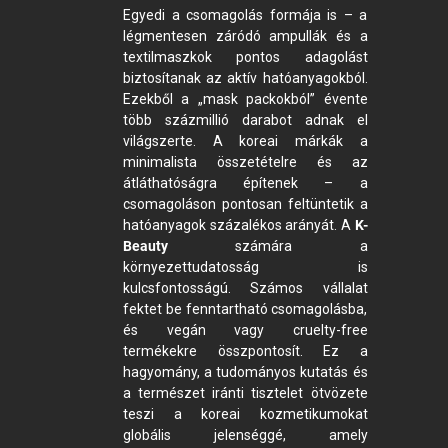
Egyedi a csomagolás formája is – a
légmentesen záródó ampullák és a
textilmaszkok pontos adagolást
biztosítanak az aktív hatóanyagokból.
Ezekből a „mask packokból” évente
több százmillió darabot adnak el
világszerte. A koreai márkák a
minimalista összetételre és az
átláthatóságra építenek – a
csomagoláson pontosan feltüntetik a
hatóanyagok százalékos arányát. A
K-
Beauty
számára a
környezettudatosság is
kulcsfontosságú. Számos vállalat
fektet be fenntartható csomagolásba,
és vegán vagy cruelty-free
termékekre összpontosít. Ez a
hagyomány, a tudományos kutatás és
a természet iránti tisztelet ötvözete
teszi a koreai kozmetikumokat
globális jelenséggé, amely