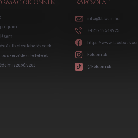
ORMÁCIÓK ÖNNEK
KAPCSOLAT
k
info
@
kbloom.hu
program
+421918549923
lésem
https://www.facebook.co
tási és fizetési lehetőségek
kbloom.sk
nos szerződési feltételek
édelmi szabályzat
@kbloom.sk