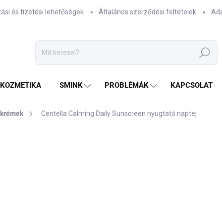
tási és fizetési lehetőségek
Általános szerződési feltételek
Ada
Keresés
TKOZMETIKA
SMINK
PROBLÉMÁK
KAPCSOLAT
ckrémek
Centella Calming Daily Sunscreen nyugtató naptej