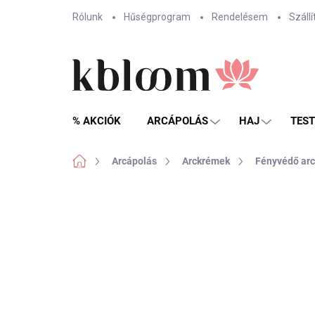
Ugrás
Rólunk
Hűségprogram
Rendelésem
Szállí
a
fő
tartalomhoz
% AKCIÓK
ARCÁPOLÁS
HAJ
TES
Kezdőlap
Arcápolás
Arckrémek
Fényvédő ar