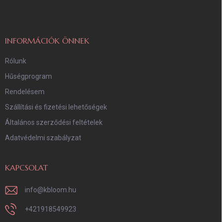
l
é
c
INFORMÁCIÓK ÖNNEK
Rólunk
Hűségprogram
Rendelésem
Szállítási és fizetési lehetőségek
Általános szerződési feltételek
Adatvédelmi szabályzat
KAPCSOLAT
info
@
kbloom.hu
+421918549923