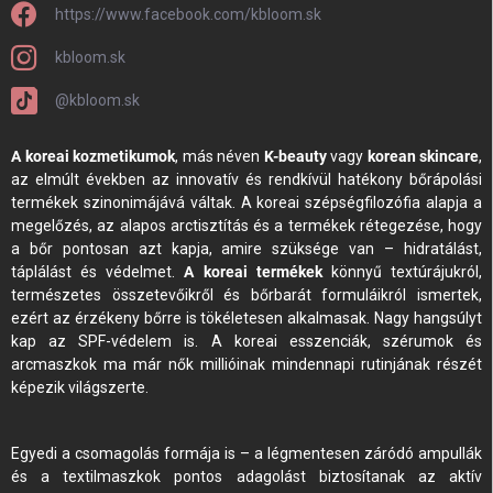
https://www.facebook.com/kbloom.sk
kbloom.sk
@kbloom.sk
A koreai kozmetikumok
, más néven
K-beauty
vagy
korean skincare
,
az elmúlt években az innovatív és rendkívül hatékony bőrápolási
termékek szinonimájává váltak. A koreai szépségfilozófia alapja a
megelőzés, az alapos arctisztítás és a termékek rétegezése, hogy
a bőr pontosan azt kapja, amire szüksége van – hidratálást,
táplálást és védelmet.
A koreai termékek
könnyű textúrájukról,
természetes összetevőikről és bőrbarát formuláikról ismertek,
ezért az érzékeny bőrre is tökéletesen alkalmasak. Nagy hangsúlyt
kap az SPF-védelem is. A koreai esszenciák, szérumok és
arcmaszkok ma már nők millióinak mindennapi rutinjának részét
képezik világszerte.
Egyedi a csomagolás formája is – a légmentesen záródó ampullák
és a textilmaszkok pontos adagolást biztosítanak az aktív