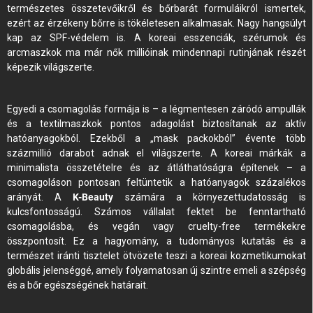
természetes összetevőikről és bőrbarát formuláikról ismertek,
ezért az érzékeny bőrre is tökéletesen alkalmasak. Nagy hangsúlyt
kap az SPF-védelem is. A koreai esszenciák, szérumok és
arcmaszkok ma már nők millióinak mindennapi rutinjának részét
képezik világszerte.
Egyedi a csomagolás formája is – a légmentesen záródó ampullák
és a textilmaszkok pontos adagolást biztosítanak az aktív
hatóanyagokból. Ezekből a „mask packokból” évente több
százmillió darabot adnak el világszerte. A koreai márkák a
minimalista összetételre és az átláthatóságra építenek – a
csomagoláson pontosan feltüntetik a hatóanyagok százalékos
arányát. A
K-Beauty
számára a környezettudatosság is
kulcsfontosságú. Számos vállalat fektet be fenntartható
csomagolásba, és vegán vagy cruelty-free termékekre
összpontosít. Ez a hagyomány, a tudományos kutatás és a
természet iránti tisztelet ötvözete teszi a koreai kozmetikumokat
globális jelenséggé, amely folyamatosan új szintre emeli a szépség
és a bőr egészségének határait.