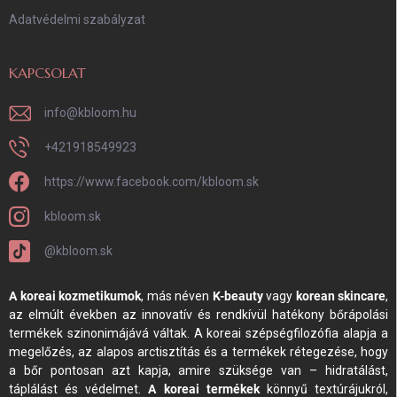
Adatvédelmi szabályzat
KAPCSOLAT
info
@
kbloom.hu
+421918549923
https://www.facebook.com/kbloom.sk
kbloom.sk
@kbloom.sk
A koreai kozmetikumok
, más néven
K-beauty
vagy
korean skincare
,
az elmúlt években az innovatív és rendkívül hatékony bőrápolási
termékek szinonimájává váltak. A koreai szépségfilozófia alapja a
megelőzés, az alapos arctisztítás és a termékek rétegezése, hogy
a bőr pontosan azt kapja, amire szüksége van – hidratálást,
táplálást és védelmet.
A koreai termékek
könnyű textúrájukról,