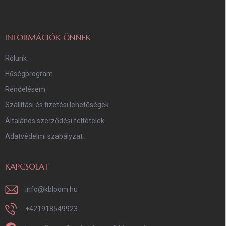
l
é
c
INFORMÁCIÓK ÖNNEK
Rólunk
Hűségprogram
Rendelésem
Szállítási és fizetési lehetőségek
Általános szerződési feltételek
Adatvédelmi szabályzat
KAPCSOLAT
info
@
kbloom.hu
+421918549923