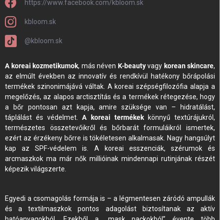
https://www.facebook.com/kbloom.sk
kbloom.sk
@kbloom.sk
A koreai kozmetikumok
, más néven
K-beauty
vagy
korean skincare
,
az elmúlt években az innovatív és rendkívül hatékony bőrápolási
termékek szinonimájává váltak. A koreai szépségfilozófia alapja a
megelőzés, az alapos arctisztítás és a termékek rétegezése, hogy
a bőr pontosan azt kapja, amire szüksége van – hidratálást,
táplálást és védelmet.
A koreai termékek
könnyű textúrájukról,
természetes összetevőikről és bőrbarát formuláikról ismertek,
ezért az érzékeny bőrre is tökéletesen alkalmasak. Nagy hangsúlyt
kap az SPF-védelem is. A koreai esszenciák, szérumok és
arcmaszkok ma már nők millióinak mindennapi rutinjának részét
képezik világszerte.
Egyedi a csomagolás formája is – a légmentesen záródó ampullák
és a textilmaszkok pontos adagolást biztosítanak az aktív
hatóanyagokból. Ezekből a „mask packokból” évente több