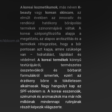
A koreai kozmetikumok
, más néven
K-
beauty
vagy
korean skincare
, az
elmúlt években az innovatív és
rendkívül hatékony bőrápolási
termékek szinonimájává váltak. A
koreai szépségfilozófia alapja a
megelőzés, az alapos arctisztítás és a
m/kbloom.sk
termékek rétegezése, hogy a bőr
pontosan azt kapja, amire szüksége
van – hidratálást, táplálást és
védelmet.
A koreai termékek
könnyű
textúrájukról, természetes
összetevőikről és bőrbarát
formuláikról ismertek, ezért az
érzékeny bőrre is tökéletesen
alkalmasak. Nagy hangsúlyt kap az
SPF-védelem is. A koreai esszenciák,
szérumok és arcmaszkok ma már nők
millióinak mindennapi rutinjának
részét képezik világszerte.