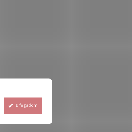
ZMÉNY
ünkre, és az
5%
vásárlásodra a
Elfogadom