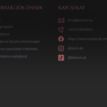
ORMÁCIÓK ÖNNEK
KAPCSOLAT
k
info
@
kbloom.hu
program
+421918549923
lésem
https://www.facebook.co
tási és fizetési lehetőségek
kbloom.sk
nos szerződési feltételek
édelmi szabályzat
@kbloom.sk