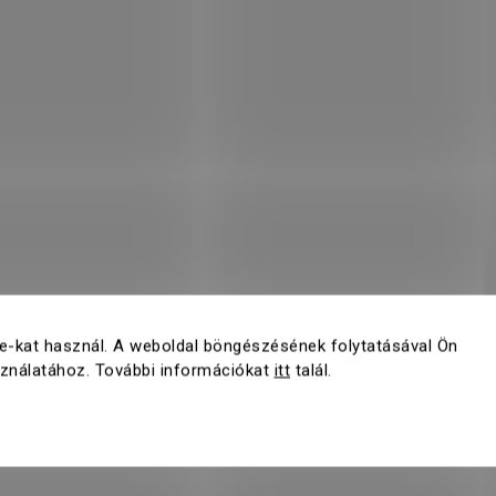
5% KEDVE
Iratkozz fel a hírlevel
kedvezmény
az első 
tiéd.
e-kat használ. A weboldal böngészésének folytatásával Ön
sználatához. További információkat
itt
talál.