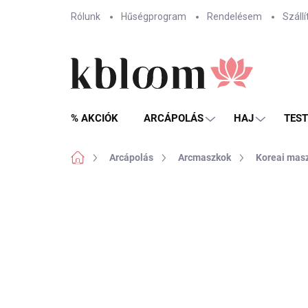
Ugrás
Rólunk
Hűségprogram
Rendelésem
Szállí
a
fő
tartalomhoz
% AKCIÓK
ARCÁPOLÁS
HAJ
TES
Kezdőlap
Arcápolás
Arcmaszkok
Koreai mas