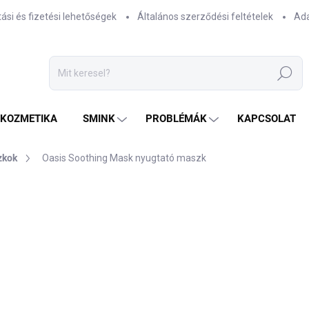
tási és fizetési lehetőségek
Általános szerződési feltételek
Ada
Keresés
TKOZMETIKA
SMINK
PROBLÉMÁK
KAPCSOLAT
zkok
Oasis Soothing Mask nyugtató maszk