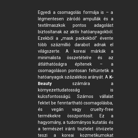
Egyedi a csomagolás formája is – a
légmentesen záródó ampullák és a
textilmaszkok pontos adagolást
biztosítanak az aktív hatóanyagokból.
Ezekből a „mask packokból” évente
több százmillió darabot adnak el
világszerte. A koreai márkák a
minimalista összetételre és az
átláthatóságra építenek – a
csomagoláson pontosan feltüntetik a
hatóanyagok százalékos arányát. A
K-
Beauty
számára a
környezettudatosság is
kulcsfontosságú. Számos vállalat
fektet be fenntartható csomagolásba,
és vegán vagy cruelty-free
termékekre összpontosít. Ez a
hagyomány, a tudományos kutatás és
a természet iránti tisztelet ötvözete
teszi a koreai kozmetikumokat