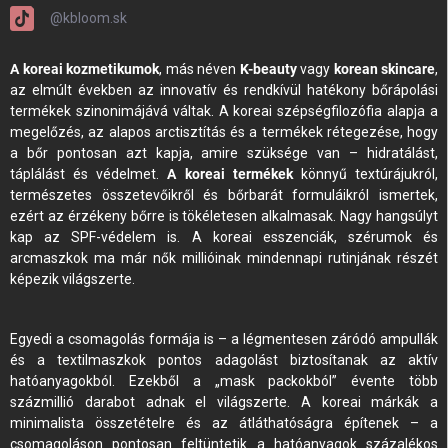
@kbloom.sk
A koreai kozmetikumok
, más néven
K-beauty
vagy
korean skincare
,
az elmúlt években az innovatív és rendkívül hatékony bőrápolási
termékek szinonimájává váltak. A koreai szépségfilozófia alapja a
megelőzés, az alapos arctisztítás és a termékek rétegezése, hogy
a bőr pontosan azt kapja, amire szüksége van – hidratálást,
táplálást és védelmet.
A koreai termékek
könnyű textúrájukról,
természetes összetevőikről és bőrbarát formuláikról ismertek,
ezért az érzékeny bőrre is tökéletesen alkalmasak. Nagy hangsúlyt
kap az SPF-védelem is. A koreai esszenciák, szérumok és
arcmaszkok ma már nők millióinak mindennapi rutinjának részét
képezik világszerte.
Egyedi a csomagolás formája is – a légmentesen záródó ampullák
és a textilmaszkok pontos adagolást biztosítanak az aktív
hatóanyagokból. Ezekből a „mask packokból” évente több
százmillió darabot adnak el világszerte. A koreai márkák a
minimalista összetételre és az átláthatóságra építenek – a
csomagoláson pontosan feltüntetik a hatóanyagok százalékos