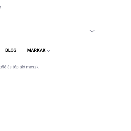
tvédelmi szabályzat
ÜRES KOSÁR
KOSÁR
BLOG
MÁRKÁK
táló és tápláló maszk