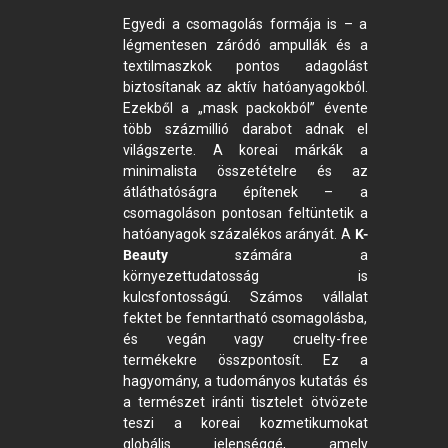
Egyedi a csomagolás formája is – a
légmentesen záródó ampullák és a
textilmaszkok pontos adagolást
biztosítanak az aktív hatóanyagokból.
Ezekből a „mask packokból” évente
több százmillió darabot adnak el
világszerte. A koreai márkák a
minimalista összetételre és az
átláthatóságra építenek – a
csomagoláson pontosan feltüntetik a
hatóanyagok százalékos arányát. A
K-
Beauty
számára a
környezettudatosság is
kulcsfontosságú. Számos vállalat
fektet be fenntartható csomagolásba,
és vegán vagy cruelty-free
termékekre összpontosít. Ez a
hagyomány, a tudományos kutatás és
a természet iránti tisztelet ötvözete
teszi a koreai kozmetikumokat
globális jelenséggé, amely