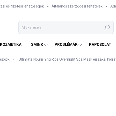
tási és fizetési lehetőségek
Általános szerződési feltételek
Ada
Keresés
TKOZMETIKA
SMINK
PROBLÉMÁK
KAPCSOLAT
aszkok
Ultimate Nourishing Rice Overnight Spa Mask éjszakai hidra