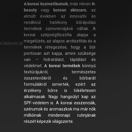
A koreai kozmetikumok
, más néven
K-
beauty
vagy
korean skincare
, az
elmúlt években az innovatív és
rendkívül hatékony bőrápolási
termékek szinonimájává váltak. A
koreai szépségfilozófia alapja a
megelőzés, az alapos arctisztítás és a
m/kbloom.sk
termékek rétegezése, hogy a bőr
pontosan azt kapja, amire szüksége
van – hidratálást, táplálást és
védelmet.
A koreai termékek
könnyű
textúrájukról, természetes
összetevőikről és bőrbarát
formuláikról ismertek, ezért az
érzékeny bőrre is tökéletesen
alkalmasak. Nagy hangsúlyt kap az
SPF-védelem is. A koreai esszenciák,
szérumok és arcmaszkok ma már nők
millióinak mindennapi rutinjának
részét képezik világszerte.