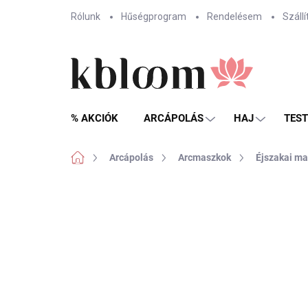
Ugrás
Rólunk
Hűségprogram
Rendelésem
Szállí
a
fő
tartalomhoz
% AKCIÓK
ARCÁPOLÁS
HAJ
TES
Kezdőlap
Arcápolás
Arcmaszkok
Éjszakai m