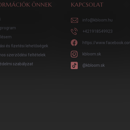
ORMÁCIÓK ÖNNEK
KAPCSOLAT
k
info
@
kbloom.hu
program
+421918549923
lésem
https://www.facebook.co
tási és fizetési lehetőségek
kbloom.sk
nos szerződési feltételek
édelmi szabályzat
@kbloom.sk