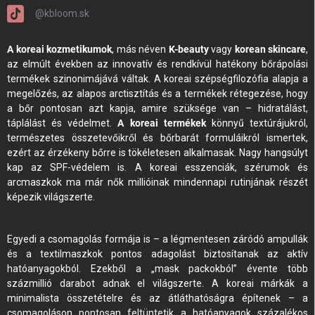
@kbloom.sk
A koreai kozmetikumok
, más néven
K-beauty
vagy
korean skincare
,
az elmúlt években az innovatív és rendkívül hatékony bőrápolási
termékek szinonimájává váltak. A koreai szépségfilozófia alapja a
megelőzés, az alapos arctisztítás és a termékek rétegezése, hogy
a bőr pontosan azt kapja, amire szüksége van – hidratálást,
táplálást és védelmet.
A koreai termékek
könnyű textúrájukról,
természetes összetevőikről és bőrbarát formuláikról ismertek,
ezért az érzékeny bőrre is tökéletesen alkalmasak. Nagy hangsúlyt
kap az SPF-védelem is. A koreai esszenciák, szérumok és
arcmaszkok ma már nők millióinak mindennapi rutinjának részét
képezik világszerte.
Egyedi a csomagolás formája is – a légmentesen záródó ampullák
és a textilmaszkok pontos adagolást biztosítanak az aktív
hatóanyagokból. Ezekből a „mask packokból” évente több
százmillió darabot adnak el világszerte. A koreai márkák a
minimalista összetételre és az átláthatóságra építenek – a
csomagoláson pontosan feltüntetik a hatóanyagok százalékos