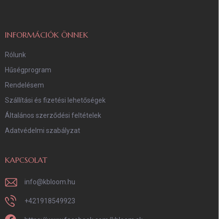
l
é
c
INFORMÁCIÓK ÖNNEK
Rólunk
Hűségprogram
Rendelésem
Szállítási és fizetési lehetőségek
Általános szerződési feltételek
Adatvédelmi szabályzat
KAPCSOLAT
info
@
kbloom.hu
+421918549923