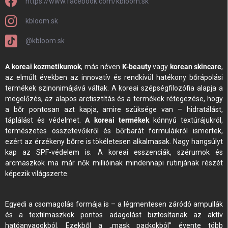
https://www.facebook.com/kbloom.sk
kbloom.sk
@kbloom.sk
A koreai kozmetikumok
, más néven
K-beauty
vagy
korean skincare
,
az elmúlt években az innovatív és rendkívül hatékony bőrápolási
termékek szinonimájává váltak. A koreai szépségfilozófia alapja a
megelőzés, az alapos arctisztítás és a termékek rétegezése, hogy
a bőr pontosan azt kapja, amire szüksége van – hidratálást,
táplálást és védelmet.
A koreai termékek
könnyű textúrájukról,
természetes összetevőikről és bőrbarát formuláikról ismertek,
ezért az érzékeny bőrre is tökéletesen alkalmasak. Nagy hangsúlyt
kap az SPF-védelem is. A koreai esszenciák, szérumok és
arcmaszkok ma már nők millióinak mindennapi rutinjának részét
képezik világszerte.
Egyedi a csomagolás formája is – a légmentesen záródó ampullák
és a textilmaszkok pontos adagolást biztosítanak az aktív
hatóanyagokból. Ezekből a „mask packokból” évente több