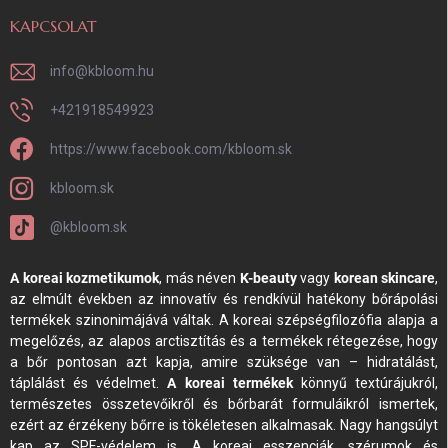
KAPCSOLAT
info
@
kbloom.hu
+421918549923
https://www.facebook.com/kbloom.sk
kbloom.sk
@kbloom.sk
A koreai kozmetikumok
, más néven
K-beauty
vagy
korean skincare
,
az elmúlt években az innovatív és rendkívül hatékony bőrápolási
termékek szinonimájává váltak. A koreai szépségfilozófia alapja a
megelőzés, az alapos arctisztítás és a termékek rétegezése, hogy
a bőr pontosan azt kapja, amire szüksége van – hidratálást,
táplálást és védelmet.
A koreai termékek
könnyű textúrájukról,
természetes összetevőikről és bőrbarát formuláikról ismertek,
ezért az érzékeny bőrre is tökéletesen alkalmasak. Nagy hangsúlyt
kap az SPF-védelem is. A koreai esszenciák, szérumok és