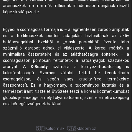
arcmaszkok ma már nők millióinak mindennapi rutinjának részét
képezik világszerte.
Egyedi a csomagolás formája is – a légmentesen záródó ampullák
és a textilmaszkok pontos adagolást biztosítanak az aktív
hatóanyagokból. Ezekből a „mask packokból” évente több
százmillió darabot adnak el világszerte. A koreai márkák a
minimalista összetételre és az átláthatóságra építenek – a
csomagoláson pontosan feltüntetik a hatóanyagok százalékos
arányát. A
K-Beauty
számára a környezettudatosság is
kulcsfontosságú. Számos vállalat fektet be fenntartható
csomagolásba, és vegán vagy cruelty-free termékekre
összpontosít. Ez a hagyomány, a tudományos kutatás és a
természet iránti tisztelet ötvözete teszi a koreai kozmetikumokat
globális jelenséggé, amely folyamatosan új szintre emeli a szépség
és a bőr egészségének határait.
🇸🇰 Kbloom.sk
🇨🇿 Kbloom.cz