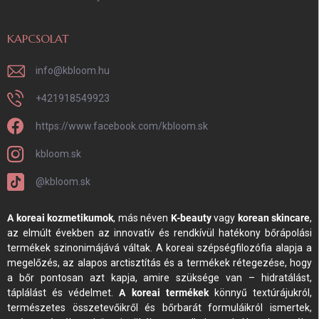
KAPCSOLAT
info
@
kbloom.hu
+421918549923
https://www.facebook.com/kbloom.sk
kbloom.sk
@kbloom.sk
A koreai kozmetikumok
, más néven
K-beauty
vagy
korean skincare
,
az elmúlt években az innovatív és rendkívül hatékony bőrápolási
termékek szinonimájává váltak. A koreai szépségfilozófia alapja a
megelőzés, az alapos arctisztítás és a termékek rétegezése, hogy
a bőr pontosan azt kapja, amire szüksége van – hidratálást,
táplálást és védelmet.
A koreai termékek
könnyű textúrájukról,
természetes összetevőikről és bőrbarát formuláikról ismertek,