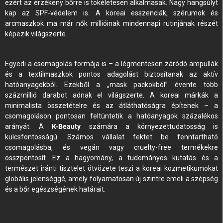
ezért az érzékeny bőrre is tökéletesen alkalmasak. Nagy hangsúlyt
kap az SPF-védelem is. A koreai esszenciák, szérumok és
arcmaszkok ma már nők millióinak mindennapi rutinjának részét
képezik világszerte.
Egyedi a csomagolás formája is – a légmentesen záródó ampullák
és a textilmaszkok pontos adagolást biztosítanak az aktív
hatóanyagokból. Ezekből a „mask packokból” évente több
százmillió darabot adnak el világszerte. A koreai márkák a
minimalista összetételre és az átláthatóságra építenek – a
csomagoláson pontosan feltüntetik a hatóanyagok százalékos
arányát. A
K-Beauty
számára a környezettudatosság is
kulcsfontosságú. Számos vállalat fektet be fenntartható
csomagolásba, és vegán vagy cruelty-free termékekre
összpontosít. Ez a hagyomány, a tudományos kutatás és a
természet iránti tisztelet ötvözete teszi a koreai kozmetikumokat
globális jelenséggé, amely folyamatosan új szintre emeli a szépség
és a bőr egészségének határait.