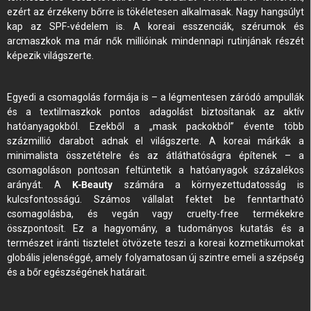
ezért az érzékeny bőrre is tökéletesen alkalmasak. Nagy hangsúlyt
kap az SPF-védelem is. A koreai esszenciák, szérumok és
arcmaszkok ma már nők millióinak mindennapi rutinjának részét
képezik világszerte.
Egyedi a csomagolás formája is – a légmentesen záródó ampullák
és a textilmaszkok pontos adagolást biztosítanak az aktív
hatóanyagokból. Ezekből a „mask packokból” évente több
százmillió darabot adnak el világszerte. A koreai márkák a
minimalista összetételre és az átláthatóságra építenek – a
csomagoláson pontosan feltüntetik a hatóanyagok százalékos
arányát. A
K-Beauty
számára a környezettudatosság is
kulcsfontosságú. Számos vállalat fektet be fenntartható
csomagolásba, és vegán vagy cruelty-free termékekre
összpontosít. Ez a hagyomány, a tudományos kutatás és a
természet iránti tisztelet ötvözete teszi a koreai kozmetikumokat
globális jelenséggé, amely folyamatosan új szintre emeli a szépség
és a bőr egészségének határait.