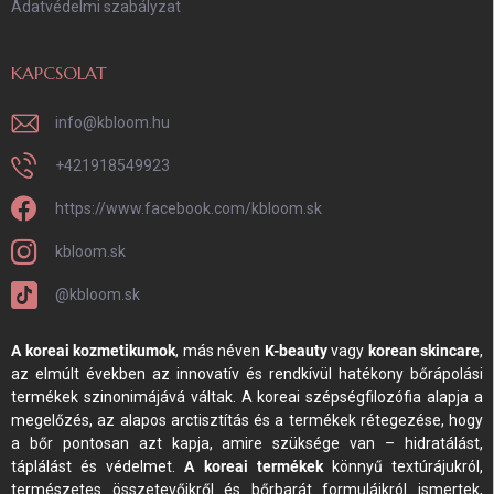
Adatvédelmi szabályzat
KAPCSOLAT
info
@
kbloom.hu
+421918549923
https://www.facebook.com/kbloom.sk
kbloom.sk
@kbloom.sk
A koreai kozmetikumok
, más néven
K-beauty
vagy
korean skincare
,
az elmúlt években az innovatív és rendkívül hatékony bőrápolási
termékek szinonimájává váltak. A koreai szépségfilozófia alapja a
megelőzés, az alapos arctisztítás és a termékek rétegezése, hogy
a bőr pontosan azt kapja, amire szüksége van – hidratálást,
táplálást és védelmet.
A koreai termékek
könnyű textúrájukról,
természetes összetevőikről és bőrbarát formuláikról ismertek,