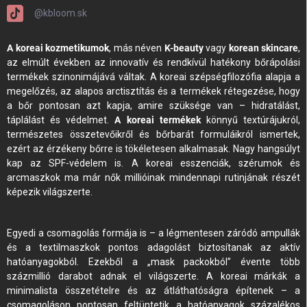
@kbloom.sk
A koreai kozmetikumok
, más néven
K-beauty
vagy
korean skincare
,
az elmúlt években az innovatív és rendkívül hatékony bőrápolási
termékek szinonimájává váltak. A koreai szépségfilozófia alapja a
megelőzés, az alapos arctisztítás és a termékek rétegezése, hogy
a bőr pontosan azt kapja, amire szüksége van – hidratálást,
táplálást és védelmet.
A koreai termékek
könnyű textúrájukról,
természetes összetevőikről és bőrbarát formuláikról ismertek,
ezért az érzékeny bőrre is tökéletesen alkalmasak. Nagy hangsúlyt
kap az SPF-védelem is. A koreai esszenciák, szérumok és
arcmaszkok ma már nők millióinak mindennapi rutinjának részét
képezik világszerte.
Egyedi a csomagolás formája is – a légmentesen záródó ampullák
és a textilmaszkok pontos adagolást biztosítanak az aktív
hatóanyagokból. Ezekből a „mask packokból” évente több
százmillió darabot adnak el világszerte. A koreai márkák a
minimalista összetételre és az átláthatóságra építenek – a
csomagoláson pontosan feltüntetik a hatóanyagok százalékos