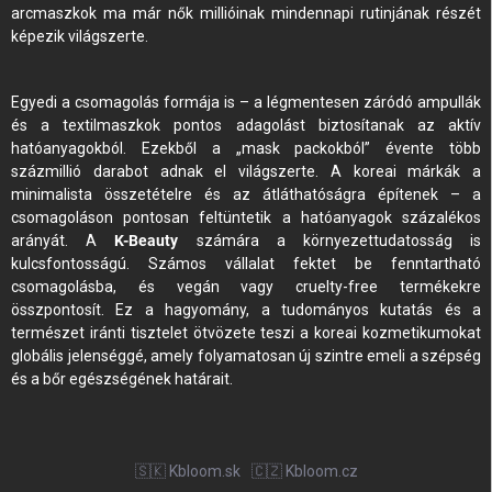
arcmaszkok ma már nők millióinak mindennapi rutinjának részét
képezik világszerte.
Egyedi a csomagolás formája is – a légmentesen záródó ampullák
és a textilmaszkok pontos adagolást biztosítanak az aktív
hatóanyagokból. Ezekből a „mask packokból” évente több
százmillió darabot adnak el világszerte. A koreai márkák a
minimalista összetételre és az átláthatóságra építenek – a
csomagoláson pontosan feltüntetik a hatóanyagok százalékos
arányát. A
K-Beauty
számára a környezettudatosság is
kulcsfontosságú. Számos vállalat fektet be fenntartható
csomagolásba, és vegán vagy cruelty-free termékekre
összpontosít. Ez a hagyomány, a tudományos kutatás és a
természet iránti tisztelet ötvözete teszi a koreai kozmetikumokat
globális jelenséggé, amely folyamatosan új szintre emeli a szépség
és a bőr egészségének határait.
🇸🇰 Kbloom.sk
🇨🇿 Kbloom.cz