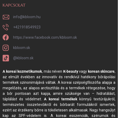
KAPCSOLAT
info
@
kbloom.hu
+421918549923
https://www.facebook.com/kbloom.sk
kbloom.sk
@kbloom.sk
A koreai kozmetikumok
, más néven
K-beauty
vagy
korean skincare
,
az elmúlt években az innovatív és rendkívül hatékony bőrápolási
termékek szinonimájává váltak. A koreai szépségfilozófia alapja a
megelőzés, az alapos arctisztítás és a termékek rétegezése, hogy
a bőr pontosan azt kapja, amire szüksége van – hidratálást,
táplálást és védelmet.
A koreai termékek
könnyű textúrájukról,
természetes összetevőikről és bőrbarát formuláikról ismertek,
ezért az érzékeny bőrre is tökéletesen alkalmasak. Nagy hangsúlyt
kap az SPF-védelem is. A koreai esszenciák, szérumok és