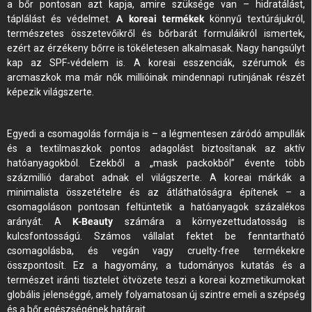
a bőr pontosan azt kapja, amire szüksége van – hidratálást,
táplálást és védelmet.
A koreai termékek
könnyű textúrájukról,
természetes összetevőikről és bőrbarát formuláikról ismertek,
ezért az érzékeny bőrre is tökéletesen alkalmasak. Nagy hangsúlyt
kap az SPF-védelem is. A koreai esszenciák, szérumok és
arcmaszkok ma már nők millióinak mindennapi rutinjának részét
képezik világszerte.
Egyedi a csomagolás formája is – a légmentesen záródó ampullák
és a textilmaszkok pontos adagolást biztosítanak az aktív
hatóanyagokból. Ezekből a „mask packokból” évente több
százmillió darabot adnak el világszerte. A koreai márkák a
minimalista összetételre és az átláthatóságra építenek – a
csomagoláson pontosan feltüntetik a hatóanyagok százalékos
arányát. A
K-Beauty
számára a környezettudatosság is
kulcsfontosságú. Számos vállalat fektet be fenntartható
csomagolásba, és vegán vagy cruelty-free termékekre
összpontosít. Ez a hagyomány, a tudományos kutatás és a
természet iránti tisztelet ötvözete teszi a koreai kozmetikumokat
globális jelenséggé, amely folyamatosan új szintre emeli a szépség
és a bőr egészségének határait.