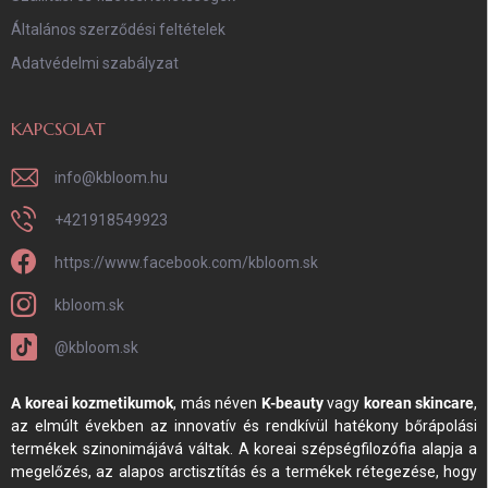
Általános szerződési feltételek
Adatvédelmi szabályzat
KAPCSOLAT
info
@
kbloom.hu
+421918549923
https://www.facebook.com/kbloom.sk
kbloom.sk
@kbloom.sk
A koreai kozmetikumok
, más néven
K-beauty
vagy
korean skincare
,
az elmúlt években az innovatív és rendkívül hatékony bőrápolási
termékek szinonimájává váltak. A koreai szépségfilozófia alapja a
megelőzés, az alapos arctisztítás és a termékek rétegezése, hogy