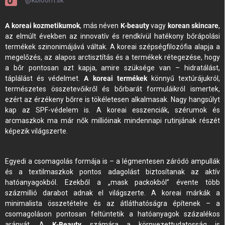
A koreai kozmetikumok
, más néven
K-beauty
vagy
korean skincare
,
az elmúlt években az innovatív és rendkívül hatékony bőrápolási
termékek szinonimájává váltak. A koreai szépségfilozófia alapja a
megelőzés, az alapos arctisztítás és a termékek rétegezése, hogy
a bőr pontosan azt kapja, amire szüksége van – hidratálást,
táplálást és védelmet.
A koreai termékek
könnyű textúrájukról,
természetes összetevőikről és bőrbarát formuláikról ismertek,
ezért az érzékeny bőrre is tökéletesen alkalmasak. Nagy hangsúlyt
kap az SPF-védelem is. A koreai esszenciák, szérumok és
arcmaszkok ma már nők millióinak mindennapi rutinjának részét
képezik világszerte.
Egyedi a csomagolás formája is – a légmentesen záródó ampullák
és a textilmaszkok pontos adagolást biztosítanak az aktív
hatóanyagokból. Ezekből a „mask packokból” évente több
százmillió darabot adnak el világszerte. A koreai márkák a
minimalista összetételre és az átláthatóságra építenek – a
csomagoláson pontosan feltüntetik a hatóanyagok százalékos
arányát. A
K-Beauty
számára a környezettudatosság is