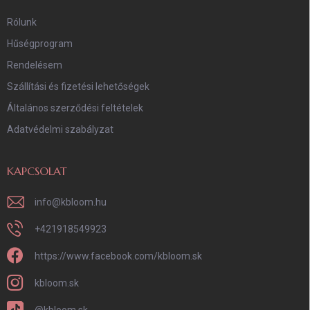
Rólunk
Hűségprogram
Rendelésem
Szállítási és fizetési lehetőségek
Általános szerződési feltételek
Adatvédelmi szabályzat
KAPCSOLAT
info
@
kbloom.hu
+421918549923
https://www.facebook.com/kbloom.sk
kbloom.sk
@kbloom.sk