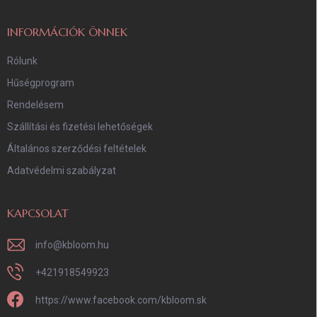
é
c
INFORMÁCIÓK ÖNNEK
Rólunk
Hűségprogram
Rendelésem
Szállítási és fizetési lehetőségek
Általános szerződési feltételek
Adatvédelmi szabályzat
KAPCSOLAT
info
@
kbloom.hu
+421918549923
https://www.facebook.com/kbloom.sk