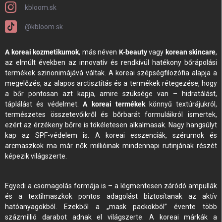
kbloom.sk
@kbloom.sk
A koreai kozmetikumok
, más néven
K-beauty
vagy
korean skincare
,
az elmúlt években az innovatív és rendkívül hatékony bőrápolási
termékek szinonimájává váltak. A koreai szépségfilozófia alapja a
megelőzés, az alapos arctisztítás és a termékek rétegezése, hogy
a bőr pontosan azt kapja, amire szüksége van – hidratálást,
táplálást és védelmet.
A koreai termékek
könnyű textúrájukról,
természetes összetevőikről és bőrbarát formuláikról ismertek,
ezért az érzékeny bőrre is tökéletesen alkalmasak. Nagy hangsúlyt
kap az SPF-védelem is. A koreai esszenciák, szérumok és
arcmaszkok ma már nők millióinak mindennapi rutinjának részét
képezik világszerte.
Egyedi a csomagolás formája is – a légmentesen záródó ampullák
és a textilmaszkok pontos adagolást biztosítanak az aktív
hatóanyagokból. Ezekből a „mask packokból” évente több
százmillió darabot adnak el világszerte. A koreai márkák a