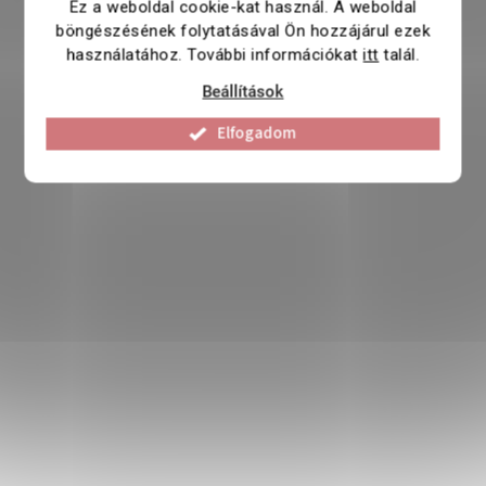
Ez a weboldal cookie-kat használ. A weboldal
böngészésének folytatásával Ön hozzájárul ezek
használatához. További információkat
itt
talál.
Beállítások
Elfogadom