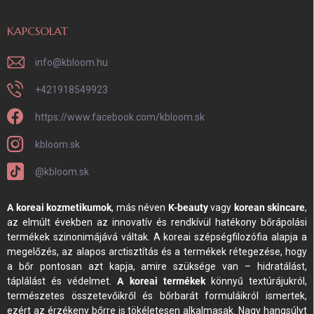
KAPCSOLAT
info
@
kbloom.hu
+421918549923
https://www.facebook.com/kbloom.sk
kbloom.sk
@kbloom.sk
A koreai kozmetikumok
, más néven
K-beauty
vagy
korean skincare
,
az elmúlt években az innovatív és rendkívül hatékony bőrápolási
termékek szinonimájává váltak. A koreai szépségfilozófia alapja a
megelőzés, az alapos arctisztítás és a termékek rétegezése, hogy
a bőr pontosan azt kapja, amire szüksége van – hidratálást,
táplálást és védelmet.
A koreai termékek
könnyű textúrájukról,
természetes összetevőikről és bőrbarát formuláikról ismertek,
ezért az érzékeny bőrre is tökéletesen alkalmasak. Nagy hangsúlyt