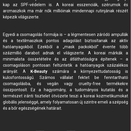
kap az SPF-védelem is. A koreai esszenciák, szérumok és
arcmaszkok ma már nők millióinak mindennapi rutinjának részét
képezik világszerte.
Egyedi a csomagolás formája is – a légmentesen záródó ampullák
és a textilmaszkok pontos adagolást biztosítanak az aktív
hatóanyagokból. Ezekből a „mask packokból” évente több
százmillió darabot adnak el világszerte. A koreai márkák a
minimalista összetételre és az átláthatóságra építenek – a
csomagoláson pontosan feltüntetik a hatóanyagok százalékos
arányát. A
K-Beauty
számára a környezettudatosság is
kulcsfontosságú. Számos vállalat fektet be fenntartható
csomagolásba, és vegán vagy cruelty-free termékekre
összpontosít. Ez a hagyomány, a tudományos kutatás és a
természet iránti tisztelet ötvözete teszi a koreai kozmetikumokat
globális jelenséggé, amely folyamatosan új szintre emeli a szépség
és a bőr egészségének határait.