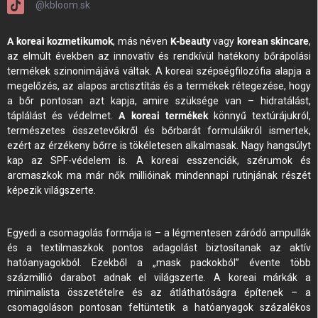
@kbloom.sk
A koreai kozmetikumok
, más néven
K-beauty
vagy
korean skincare
,
az elmúlt években az innovatív és rendkívül hatékony bőrápolási
termékek szinonimájává váltak. A koreai szépségfilozófia alapja a
megelőzés, az alapos arctisztítás és a termékek rétegezése, hogy
a bőr pontosan azt kapja, amire szüksége van – hidratálást,
táplálást és védelmet.
A koreai termékek
könnyű textúrájukról,
természetes összetevőikről és bőrbarát formuláikról ismertek,
ezért az érzékeny bőrre is tökéletesen alkalmasak. Nagy hangsúlyt
kap az SPF-védelem is. A koreai esszenciák, szérumok és
arcmaszkok ma már nők millióinak mindennapi rutinjának részét
képezik világszerte.
Egyedi a csomagolás formája is – a légmentesen záródó ampullák
és a textilmaszkok pontos adagolást biztosítanak az aktív
hatóanyagokból. Ezekből a „mask packokból” évente több
százmillió darabot adnak el világszerte. A koreai márkák a
minimalista összetételre és az átláthatóságra építenek – a
csomagoláson pontosan feltüntetik a hatóanyagok százalékos